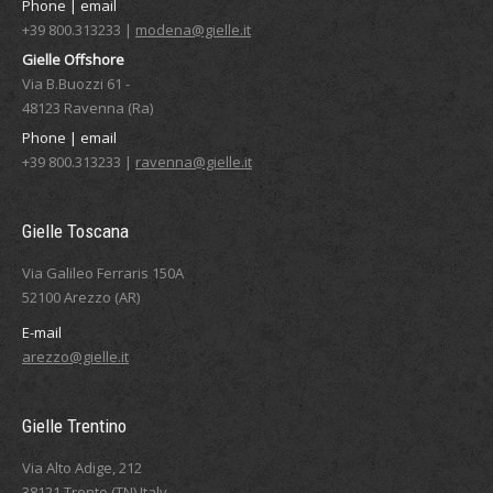
Phone | email
+39 800.313233 |
modena@gielle.it
Gielle Offshore
Via B.Buozzi 61 -
48123 Ravenna (Ra)
Phone | email
+39 800.313233 |
ravenna@gielle.it
Gielle Toscana
Via Galileo Ferraris 150A
52100 Arezzo (AR)
E-mail
arezzo@gielle.it
Gielle Trentino
Via Alto Adige, 212
38121 Trento (TN) Italy