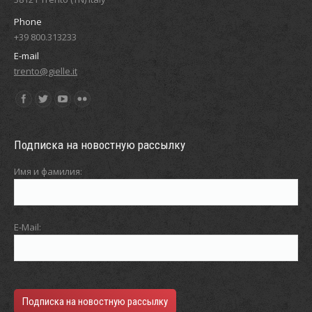
Phone
+39 800.313233
E-mail
trento@gielle.it
Find us on:
Подписка на новостную рассылку
Имя и фамилия:
E-Mail: