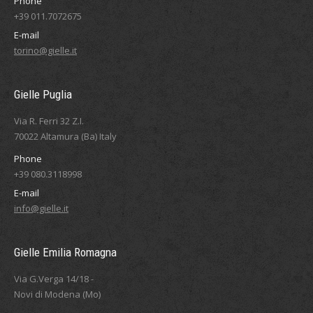
Phone
+39 011.7072675
E-mail
torino@gielle.it
Gielle Puglia
Via R. Ferri 32 Z.I.
70022 Altamura (Ba) Italy
Phone
+39 080.3118998
E-mail
info@gielle.it
Gielle Emilia Romagna
Via G.Verga 14/18 -
Novi di Modena (Mo)