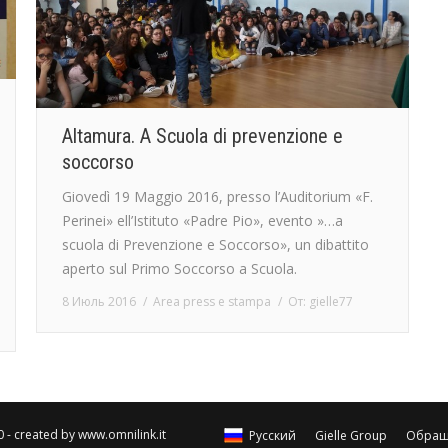
Altamura. A Scuola di prevenzione e
soccorso
Giovedì 19 Maggio 2016, presso l’Auditorium «F.
Perinei» ell’Istituto «Padre Pio», evento ​»…a
scuola di Prevenzione e Soccorso», un dibattito
aperto sul Primo Soccorso a Scuola.
8 Июль 2016
Area press e stampa
От:
gielle77
0 - created by
www.omnilink.it
Русский
Gielle Group
Обращ