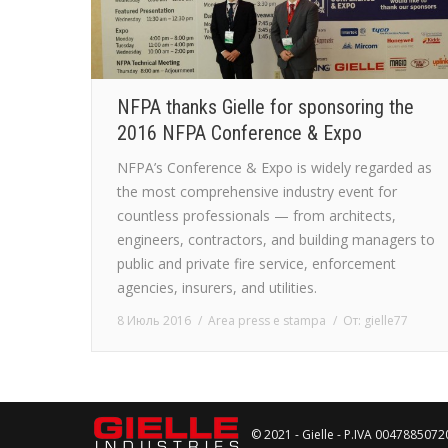
NFPA thanks Gielle for sponsoring the
2016 NFPA Conference & Expo
NFPA’s Conference & Expo is widely regarded as
the most comprehensive industry event for
countless professionals — from architects,
engineers, contractors, and building managers to
public and private fire service, enforcement
agencies, insurers, and utilities.
8 Июль 2016
Area press e stampa
От:
gielle77
© 2021 - Gielle - P.IVA 0047885072